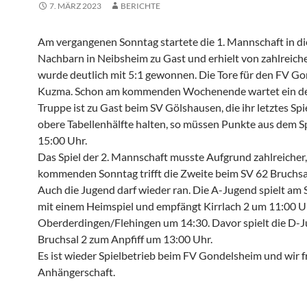
7. MÄRZ 2023
BERICHTE
Am vergangenen Sonntag startete die 1. Mannschaft in d
Nachbarn in Neibsheim zu Gast und erhielt von zahlreich
wurde deutlich mit 5:1 gewonnen. Die Tore für den FV Gonde
Kuzma. Schon am kommenden Wochenende wartet ein deut
Truppe ist zu Gast beim SV Gölshausen, die ihr letztes Sp
obere Tabellenhälfte halten, so müssen Punkte aus dem Sp
15:00 Uhr.
Das Spiel der 2. Mannschaft musste Aufgrund zahlreiche
kommenden Sonntag trifft die Zweite beim SV 62 Bruchsal 
Auch die Jugend darf wieder ran. Die A-Jugend spielt a
mit einem Heimspiel und empfängt Kirrlach 2 um 11:00 U
Oberderdingen/Flehingen um 14:30. Davor spielt die D-J
Bruchsal 2 zum Anpfiff um 13:00 Uhr.
Es ist wieder Spielbetrieb beim FV Gondelsheim und wir 
Anhängerschaft.