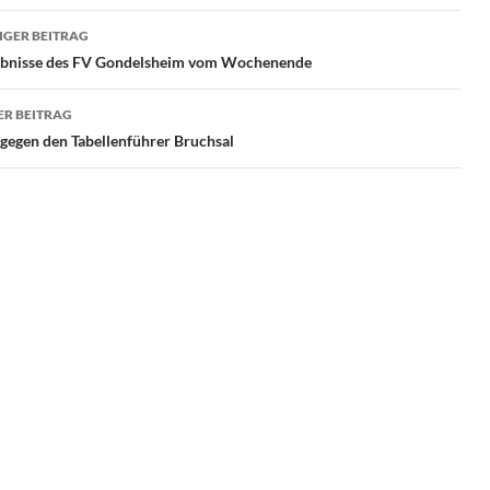
ragsnavigation
GER BEITRAG
ebnisse des FV Gondelsheim vom Wochenende
R BEITRAG
 gegen den Tabellenführer Bruchsal