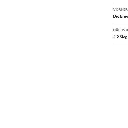
Beit
VORHERI
Die Erg
NÄCHSTE
4:2 Sieg