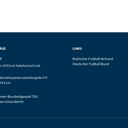
RÄGE
LINKS
ll
Badischer Fußball Verband
Deutscher Fußball Bund
1953 e.V. belohnt sich mit
Jahreshauptversammlung des FV
53 e.V.
men-Bundesligaspiel TSG
en Union Berlin