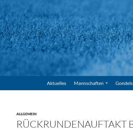
Suchen
FV Gondelsheim e.V.
Zum Inhalt springen
Aktuelles
Mannschaften
Gondels
ALLGEMEIN
RÜCKRUNDENAUFTAKT B