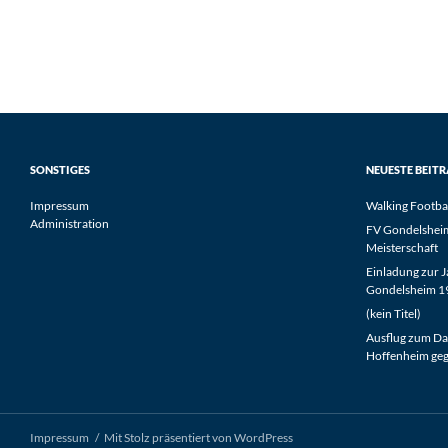
SONSTIGES
NEUESTE BEIT
Impressum
Walking Footba
Administration
FV Gondelsheim 
Meisterschaft
Einladung zur 
Gondelsheim 19
(kein Titel)
Ausflug zum Da
Hoffenheim geg
Impressum
Mit Stolz präsentiert von WordPress