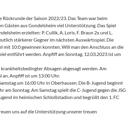
ie Rückrunde der Saison 2022/23. Das Team war beim
en Gästen aus Gondelsheim viel Unterstützung. Das Spiel
lsheim erzielten: P. Cullik, A. Loris, F. Braun 2x und L.
lich stärkerer Gegner im nächsten Auswärtsspiel. Die
iel mit 10:0 gewinnen konnten. Will man den Anschluss an die
iel entführt werden. Anpfiff am Sonntag. 12.03.2023 ist um
r, krankheitsbedingter Absagen abgesagt werden. Am
an. Anpfiff ist um 13:00 Uhr.
m Samstag um 16:00 Uhr in Oberhausen. Die B-Jugend beginnt
hr am Sonntag. Am Samstag spielt die C-Jugend gegen die JSG
ugend im heimischen Schloßstadion und begrüßt den 1. FC
freuen uns auf die Unterstützung unserer treuen