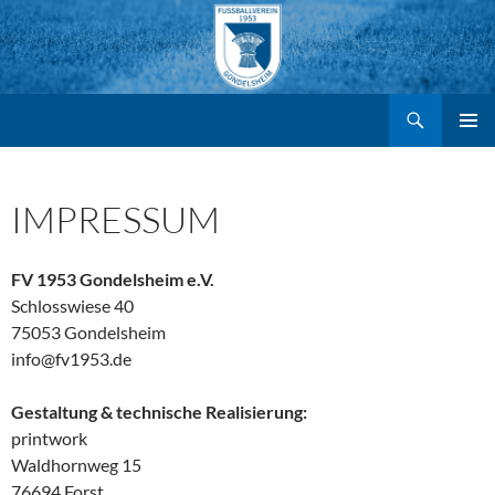
Suchen
FV Gondelsheim e.V.
Zum
PRIMÄR
MENÜ
Inhalt
IMPRESSUM
springen
FV 1953 Gondelsheim e.V.
Schlosswiese 40
75053 Gondelsheim
info@fv1953.de
Gestaltung & technische Realisierung:
printwork
Waldhornweg 15
76694 Forst