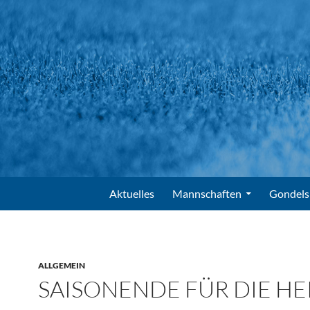
Suchen
FV Gondelsheim e.V.
Zum Inhalt springen
Aktuelles
Mannschaften
Gondels
ALLGEMEIN
SAISONENDE FÜR DIE H