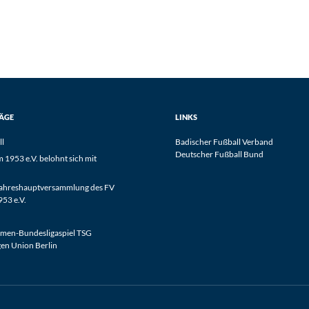
RÄGE
LINKS
ll
Badischer Fußball Verband
Deutscher Fußball Bund
1953 e.V. belohnt sich mit
Jahreshauptversammlung des FV
53 e.V.
men-Bundesligaspiel TSG
en Union Berlin