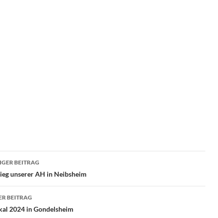
ragsnavigation
GER BEITRAG
sieg unserer AH in Neibsheim
R BEITRAG
kal 2024 in Gondelsheim