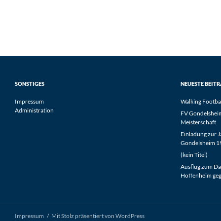
SONSTIGES
NEUESTE BEIT
Impressum
Walking Footba
Administration
FV Gondelsheim 
Meisterschaft
Einladung zur 
Gondelsheim 19
(kein Titel)
Ausflug zum Da
Hoffenheim geg
Impressum
Mit Stolz präsentiert von WordPress