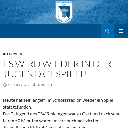
Suchen
FV Gondelsheim e.V.
Zum
PRIMÄR
MENÜ
Inhalt
ALLGEMEIN
ES WIRD WIEDER IN DER
springen
JUGEND GESPIELT!
17. JULI 2020
BERICHTE
Heute hat seit langem im Schlossstadion wieder ein Spiel
stattgefunden.
Die E-Jugend des TSV Rinklingen war zu Gast und nach sehr
fairen 50 Minuten waren unsere hochmotivierten E
Jugendlichen leider 4:1 geschlagen worden.