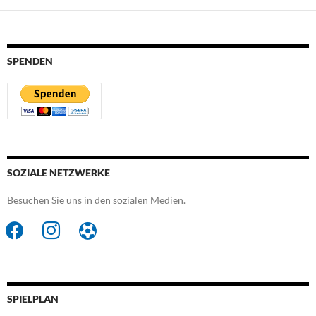
SPENDEN
SOZIALE NETZWERKE
Besuchen Sie uns in den sozialen Medien.
facebook
instagram
futbol-
o
SPIELPLAN