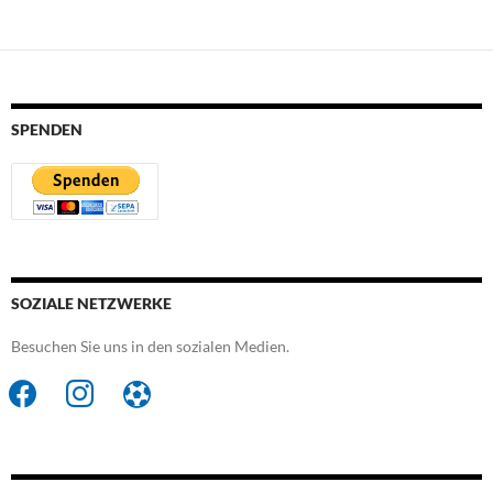
SPENDEN
SOZIALE NETZWERKE
Besuchen Sie uns in den sozialen Medien.
facebook
instagram
futbol-
o