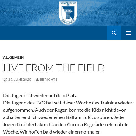
Suchen
FV Gondelsheim e.V.
Zum
PRIMÄR
MENÜ
Inhalt
ALLGEMEIN
LIVE FROM THE FIELD
springen
19. JUNI 2020
BERICHTE
Die Jugend ist wieder auf dem Platz.
Die Jugend des FVG hat seit dieser Woche das Training wieder
aufgenommen. Auch der Regen konnte die Kids nicht davon
abhalten endlich wieder einen Ball am Fuß zu spüren. Jede
Jugend trainiert aktuell zu den Corona Regularien einmal die
Woche. Wir hoffen bald wieder einen normalen