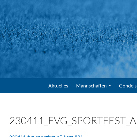
Suchen
FV Gondelsheim e.V.
Zum Inhalt springen
Aktuelles
Mannschaften
Gondels
230411_FVG_SPORTFEST_A
230411_fvg_sportfest_a5_korr-821