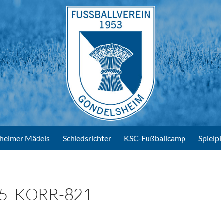
heimer Mädels
Schiedsrichter
KSC-Fußballcamp
Spielp
5_KORR-821