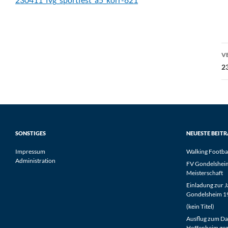
B
V
2
SONSTIGES
NEUESTE BEIT
Impressum
Walking Footba
Administration
FV Gondelsheim 
Meisterschaft
Einladung zur 
Gondelsheim 19
(kein Titel)
Ausflug zum Da
Hoffenheim geg