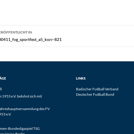
eitragsnavigation
ERÖFFENTLICHT IN
30411_fvg_sportfest_a5_korr-821
RÄGE
LINKS
ll
Badischer Fußball Verband
Deutscher Fußball Bund
1953 e.V. belohnt sich mit
Jahreshauptversammlung des FV
53 e.V.
men-Bundesligaspiel TSG
en Union Berlin