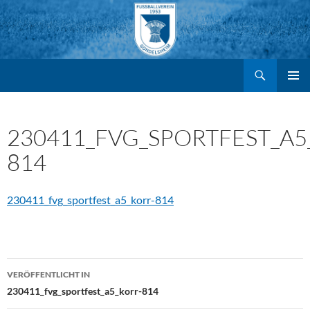
Suchen
FV Gondelsheim e.V.
Zum
PRIMÄR
MENÜ
Inhalt
230411_FVG_SPORTFEST_A5
814
springen
230411_fvg_sportfest_a5_korr-814
Beitragsnavigation
VERÖFFENTLICHT IN
230411_fvg_sportfest_a5_korr-814