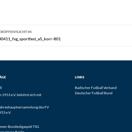
eitragsnavigation
ERÖFFENTLICHT IN
30411_fvg_sportfest_a5_korr-801
RÄGE
LINKS
ll
Badischer Fußball Verband
Deutscher Fußball Bund
1953 e.V. belohnt sich mit
Jahreshauptversammlung des FV
53 e.V.
men-Bundesligaspiel TSG
en Union Berlin