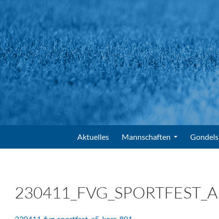
Suchen
FV Gondelsheim e.V.
Zum Inhalt springen
Aktuelles
Mannschaften
Gondels
230411_FVG_SPORTFEST_A
230411_fvg_sportfest_a5_korr-801