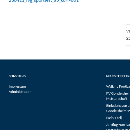
B
V
2
SONSTIGES
NEUESTE BEIT
Impressum
Walking Footba
Administration
FV Gondelsheim 
Meisterschaft
Einladung zur 
Gondelsheim 19
(kein Titel)
Ausflug zum Da
Hoffenheim geg