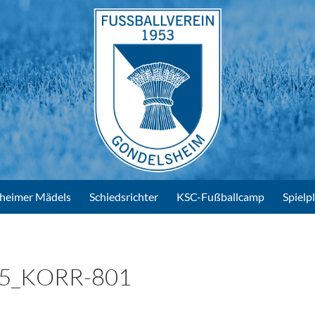
heimer Mädels
Schiedsrichter
KSC-Fußballcamp
Spielp
5_KORR-801