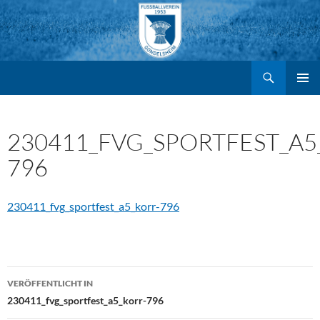
Suchen
FV Gondelsheim e.V.
Zum
PRIMÄR
MENÜ
Inhalt
230411_FVG_SPORTFEST_A5
796
springen
230411_fvg_sportfest_a5_korr-796
Beitragsnavigation
VERÖFFENTLICHT IN
230411_fvg_sportfest_a5_korr-796