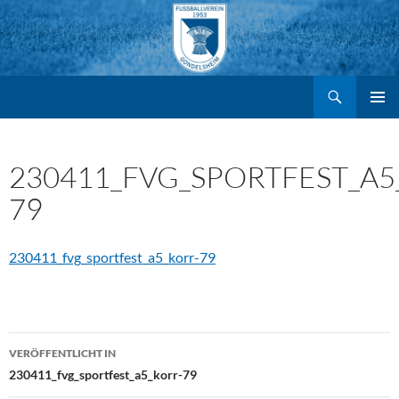
Suchen
FV Gondelsheim e.V.
Zum
PRIMÄR
MENÜ
Inhalt
230411_FVG_SPORTFEST_A5
79
springen
230411_fvg_sportfest_a5_korr-79
Beitragsnavigation
VERÖFFENTLICHT IN
230411_fvg_sportfest_a5_korr-79