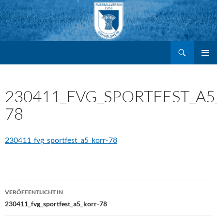
Suchen
FV Gondelsheim e.V.
Zum
PRIMÄR
MENÜ
Inhalt
230411_FVG_SPORTFEST_A5
78
springen
230411_fvg_sportfest_a5_korr-78
Beitragsnavigation
VERÖFFENTLICHT IN
230411_fvg_sportfest_a5_korr-78