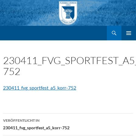
Suchen
FV Gondelsheim e.V.
Zum
PRIMÄR
MENÜ
Inhalt
230411_FVG_SPORTFEST_A5
752
springen
230411_fvg_sportfest_a5_korr-752
Beitragsnavigation
VERÖFFENTLICHT IN
230411_fvg_sportfest_a5_korr-752