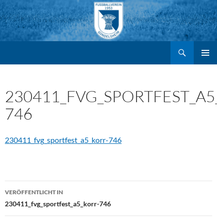
Suchen
FV Gondelsheim e.V.
Zum
PRIMÄR
MENÜ
Inhalt
230411_FVG_SPORTFEST_A5
746
springen
230411_fvg_sportfest_a5_korr-746
Beitragsnavigation
VERÖFFENTLICHT IN
230411_fvg_sportfest_a5_korr-746