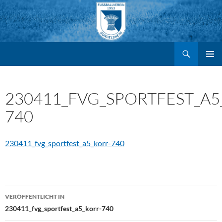
Suchen
FV Gondelsheim e.V.
Zum
PRIMÄR
MENÜ
Inhalt
230411_FVG_SPORTFEST_A5
740
springen
230411_fvg_sportfest_a5_korr-740
Beitragsnavigation
VERÖFFENTLICHT IN
230411_fvg_sportfest_a5_korr-740