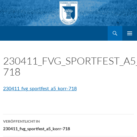
Suchen
FV Gondelsheim e.V.
Zum
PRIMÄR
MENÜ
Inhalt
230411_FVG_SPORTFEST_A5
718
springen
230411_fvg_sportfest_a5_korr-718
Beitragsnavigation
VERÖFFENTLICHT IN
230411_fvg_sportfest_a5_korr-718