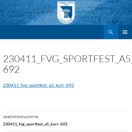
Suchen
FV Gondelsheim e.V.
Zum
PRIMÄR
MENÜ
Inhalt
230411_FVG_SPORTFEST_A5
692
springen
230411_fvg_sportfest_a5_korr-692
Beitragsnavigation
VERÖFFENTLICHT IN
230411_fvg_sportfest_a5_korr-692