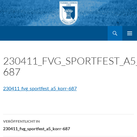
Suchen
FV Gondelsheim e.V.
Zum
PRIMÄR
MENÜ
Inhalt
230411_FVG_SPORTFEST_A5
687
springen
230411_fvg_sportfest_a5_korr-687
Beitragsnavigation
VERÖFFENTLICHT IN
230411_fvg_sportfest_a5_korr-687