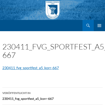
Suchen
FV Gondelsheim e.V.
Zum
PRIMÄR
MENÜ
Inhalt
230411_FVG_SPORTFEST_A5
667
springen
230411_fvg_sportfest_a5_korr-667
Beitragsnavigation
VERÖFFENTLICHT IN
230411_fvg_sportfest_a5_korr-667