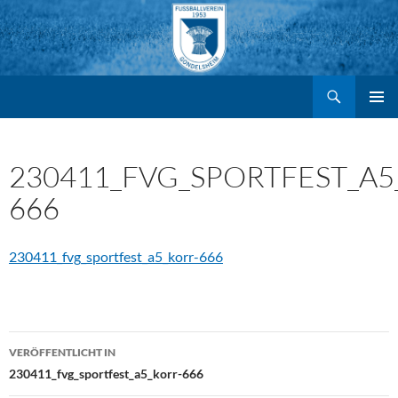
Suchen
FV Gondelsheim e.V.
Zum
PRIMÄR
MENÜ
Inhalt
230411_FVG_SPORTFEST_A5
666
springen
230411_fvg_sportfest_a5_korr-666
Beitragsnavigation
VERÖFFENTLICHT IN
230411_fvg_sportfest_a5_korr-666