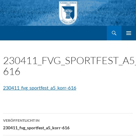
Suchen
FV Gondelsheim e.V.
Zum
PRIMÄR
MENÜ
Inhalt
230411_FVG_SPORTFEST_A5
616
springen
230411_fvg_sportfest_a5_korr-616
Beitragsnavigation
VERÖFFENTLICHT IN
230411_fvg_sportfest_a5_korr-616