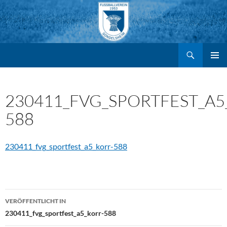
Suchen
FV Gondelsheim e.V.
Zum
PRIMÄR
MENÜ
Inhalt
230411_FVG_SPORTFEST_A5
588
springen
230411_fvg_sportfest_a5_korr-588
Beitragsnavigation
VERÖFFENTLICHT IN
230411_fvg_sportfest_a5_korr-588