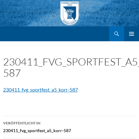
Suchen
FV Gondelsheim e.V.
Zum
PRIMÄR
MENÜ
Inhalt
230411_FVG_SPORTFEST_A5
587
springen
230411_fvg_sportfest_a5_korr-587
Beitragsnavigation
VERÖFFENTLICHT IN
230411_fvg_sportfest_a5_korr-587