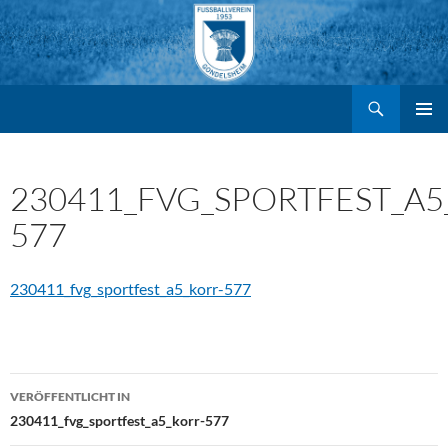
Suchen
FV Gondelsheim e.V.
Zum
PRIMÄR
MENÜ
Inhalt
230411_FVG_SPORTFEST_A5
577
springen
230411_fvg_sportfest_a5_korr-577
Beitragsnavigation
VERÖFFENTLICHT IN
230411_fvg_sportfest_a5_korr-577