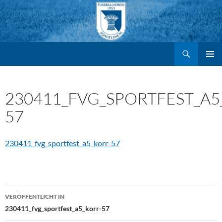
Suchen
FV Gondelsheim e.V.
Zum
PRIMÄR
MENÜ
Inhalt
230411_FVG_SPORTFEST_A5
57
springen
230411_fvg_sportfest_a5_korr-57
Beitragsnavigation
VERÖFFENTLICHT IN
230411_fvg_sportfest_a5_korr-57