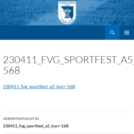
Suchen
FV Gondelsheim e.V.
Zum
PRIMÄR
MENÜ
Inhalt
230411_FVG_SPORTFEST_A5
568
springen
230411_fvg_sportfest_a5_korr-568
Beitragsnavigation
VERÖFFENTLICHT IN
230411_fvg_sportfest_a5_korr-568