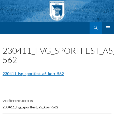
Suchen
FV Gondelsheim e.V.
Zum
PRIMÄR
MENÜ
Inhalt
230411_FVG_SPORTFEST_A5
562
springen
230411_fvg_sportfest_a5_korr-562
Beitragsnavigation
VERÖFFENTLICHT IN
230411_fvg_sportfest_a5_korr-562