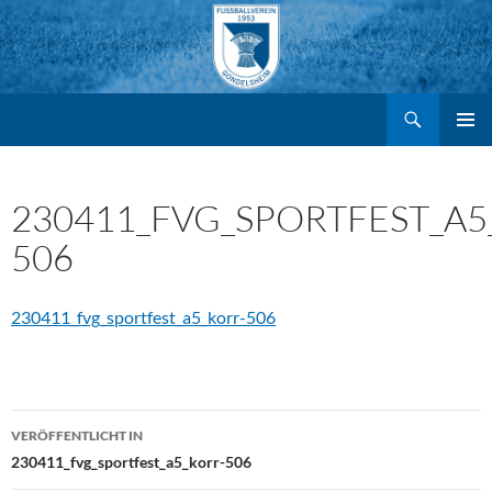
Suchen
FV Gondelsheim e.V.
Zum
PRIMÄR
MENÜ
Inhalt
230411_FVG_SPORTFEST_A5
506
springen
230411_fvg_sportfest_a5_korr-506
Beitragsnavigation
VERÖFFENTLICHT IN
230411_fvg_sportfest_a5_korr-506