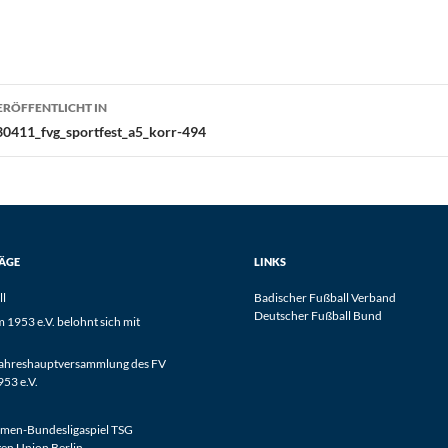
eitragsnavigation
ERÖFFENTLICHT IN
30411_fvg_sportfest_a5_korr-494
RÄGE
LINKS
ll
Badischer Fußball Verband
Deutscher Fußball Bund
1953 e.V. belohnt sich mit
Jahreshauptversammlung des FV
53 e.V.
men-Bundesligaspiel TSG
en Union Berlin