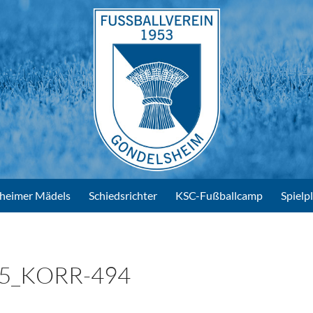
heimer Mädels
Schiedsrichter
KSC-Fußballcamp
Spielp
5_KORR-494