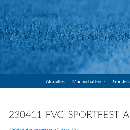
Suchen
FV Gondelsheim e.V.
Zum Inhalt springen
Aktuelles
Mannschaften
Gondels
230411_FVG_SPORTFEST_A
230411_fvg_sportfest_a5_korr-494