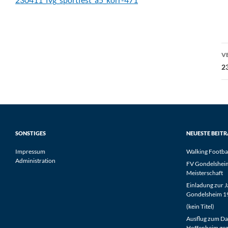
B
V
2
SONSTIGES
NEUESTE BEIT
Impressum
Walking Footba
Administration
FV Gondelsheim 
Meisterschaft
Einladung zur 
Gondelsheim 19
(kein Titel)
Ausflug zum Da
Hoffenheim geg