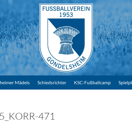
heimer Mädels
Schiedsrichter
KSC-Fußballcamp
Spielp
5_KORR-471