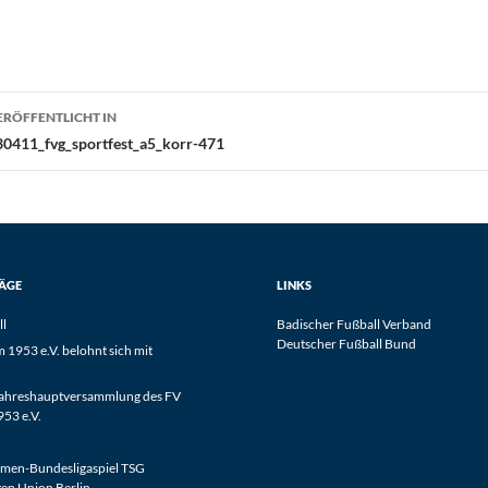
eitragsnavigation
ERÖFFENTLICHT IN
30411_fvg_sportfest_a5_korr-471
RÄGE
LINKS
ll
Badischer Fußball Verband
Deutscher Fußball Bund
1953 e.V. belohnt sich mit
Jahreshauptversammlung des FV
53 e.V.
men-Bundesligaspiel TSG
en Union Berlin