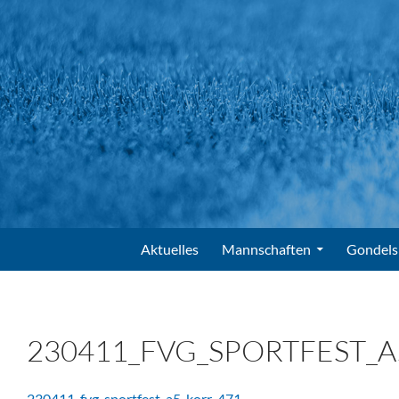
Suchen
FV Gondelsheim e.V.
Zum Inhalt springen
Aktuelles
Mannschaften
Gondels
230411_FVG_SPORTFEST_A
230411_fvg_sportfest_a5_korr-471