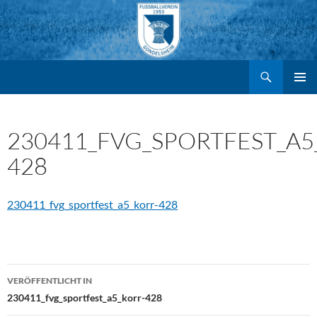
Suchen
FV Gondelsheim e.V.
Zum
PRIMÄR
MENÜ
Inhalt
230411_FVG_SPORTFEST_A5
428
springen
230411_fvg_sportfest_a5_korr-428
Beitragsnavigation
VERÖFFENTLICHT IN
230411_fvg_sportfest_a5_korr-428