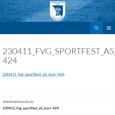
Suchen
FV Gondelsheim e.V.
Zum
PRIMÄR
MENÜ
Inhalt
230411_FVG_SPORTFEST_A5
424
springen
230411_fvg_sportfest_a5_korr-424
Beitragsnavigation
VERÖFFENTLICHT IN
230411_fvg_sportfest_a5_korr-424