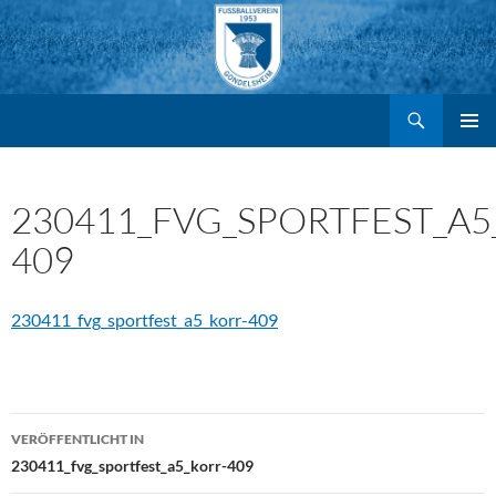
Suchen
FV Gondelsheim e.V.
Zum
PRIMÄR
MENÜ
Inhalt
230411_FVG_SPORTFEST_A5
409
springen
230411_fvg_sportfest_a5_korr-409
Beitragsnavigation
VERÖFFENTLICHT IN
230411_fvg_sportfest_a5_korr-409