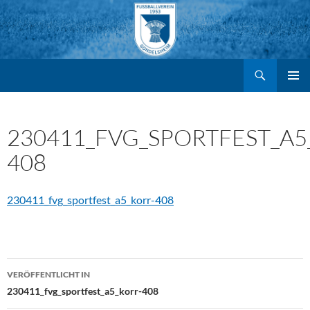
Suchen
FV Gondelsheim e.V.
Zum
PRIMÄR
MENÜ
Inhalt
230411_FVG_SPORTFEST_A5
408
springen
230411_fvg_sportfest_a5_korr-408
Beitragsnavigation
VERÖFFENTLICHT IN
230411_fvg_sportfest_a5_korr-408