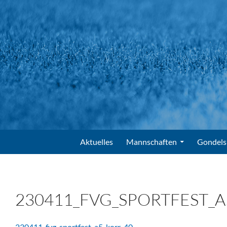
Suchen
FV Gondelsheim e.V.
Zum Inhalt springen
Aktuelles
Mannschaften
Gondels
230411_FVG_SPORTFEST_A
230411_fvg_sportfest_a5_korr-40