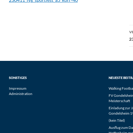
B
V
2
SONSTIGES
NEUESTE BEIT
Impressum
Walking Footba
Administration
FV Gondelsheim 
Meisterschaft
Einladung zur 
Gondelsheim 19
(kein Titel)
Ausflug zum Da
Hoffenheim geg