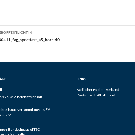
eitragsnavigation
ERÖFFENTLICHT IN
30411_fvg_sportfest_a5_korr-40
RÄGE
LINKS
ll
Badischer Fußball Verband
Deutscher Fußball Bund
1953 e.V. belohnt sich mit
Jahreshauptversammlung des FV
53 e.V.
men-Bundesligaspiel TSG
en Union Berlin