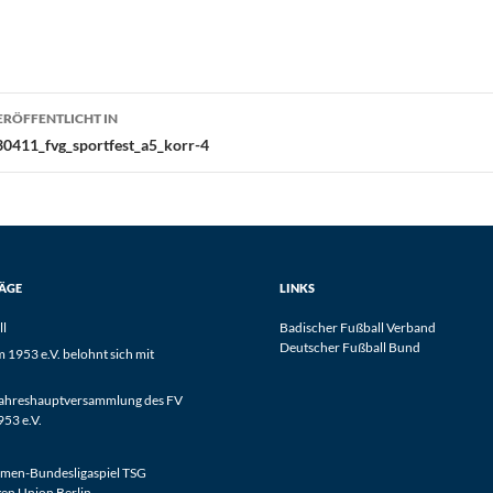
eitragsnavigation
ERÖFFENTLICHT IN
30411_fvg_sportfest_a5_korr-4
RÄGE
LINKS
ll
Badischer Fußball Verband
Deutscher Fußball Bund
1953 e.V. belohnt sich mit
Jahreshauptversammlung des FV
53 e.V.
men-Bundesligaspiel TSG
en Union Berlin