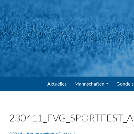
Suchen
FV Gondelsheim e.V.
Zum Inhalt springen
Aktuelles
Mannschaften
Gondels
230411_FVG_SPORTFEST_A
230411_fvg_sportfest_a5_korr-4