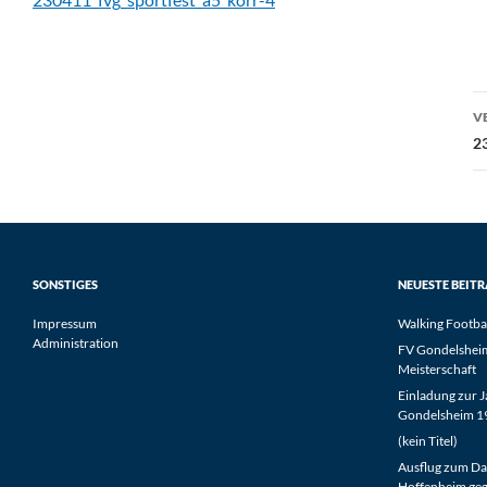
B
V
2
SONSTIGES
NEUESTE BEIT
Impressum
Walking Footba
Administration
FV Gondelsheim 
Meisterschaft
Einladung zur 
Gondelsheim 19
(kein Titel)
Ausflug zum Da
Hoffenheim geg