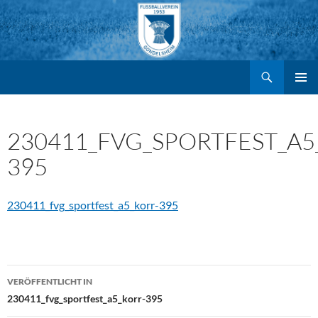
Suchen
FV Gondelsheim e.V.
Zum
PRIMÄR
MENÜ
Inhalt
230411_FVG_SPORTFEST_A5
395
springen
230411_fvg_sportfest_a5_korr-395
Beitragsnavigation
VERÖFFENTLICHT IN
230411_fvg_sportfest_a5_korr-395