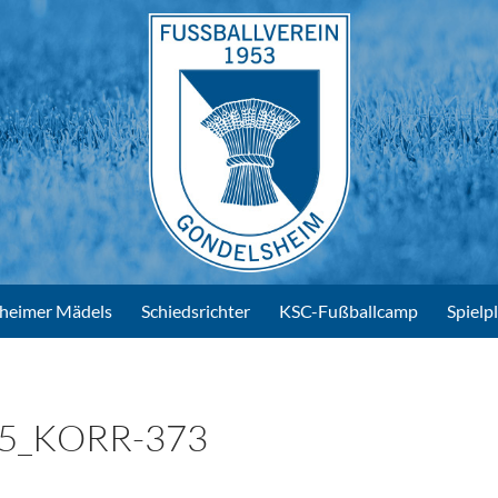
heimer Mädels
Schiedsrichter
KSC-Fußballcamp
Spielp
5_KORR-373