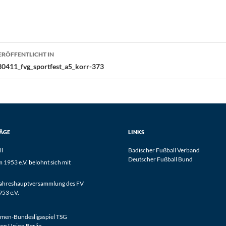
eitragsnavigation
ERÖFFENTLICHT IN
30411_fvg_sportfest_a5_korr-373
RÄGE
LINKS
ll
Badischer Fußball Verband
Deutscher Fußball Bund
1953 e.V. belohnt sich mit
Jahreshauptversammlung des FV
53 e.V.
men-Bundesligaspiel TSG
en Union Berlin