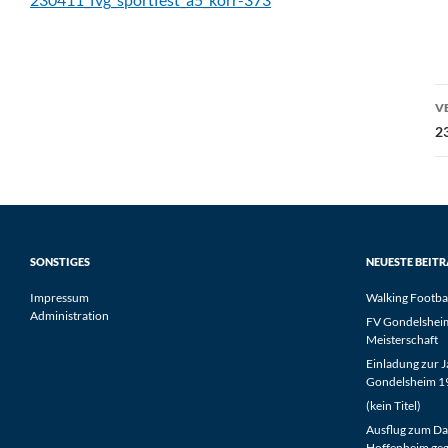
B
V
2
SONSTIGES
NEUESTE BEIT
Impressum
Walking Footba
Administration
FV Gondelsheim 
Meisterschaft
Einladung zur 
Gondelsheim 19
(kein Titel)
Ausflug zum Da
Hoffenheim geg