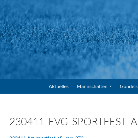
Suchen
FV Gondelsheim e.V.
Zum Inhalt springen
Aktuelles
Mannschaften
Gondels
230411_FVG_SPORTFEST_A
230411_fvg_sportfest_a5_korr-373