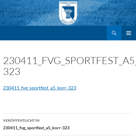
Suchen
FV Gondelsheim e.V.
Zum
PRIMÄR
MENÜ
Inhalt
230411_FVG_SPORTFEST_A5
323
springen
230411_fvg_sportfest_a5_korr-323
Beitragsnavigation
VERÖFFENTLICHT IN
230411_fvg_sportfest_a5_korr-323