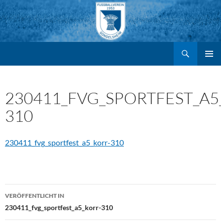
Suchen
FV Gondelsheim e.V.
Zum
PRIMÄR
MENÜ
Inhalt
230411_FVG_SPORTFEST_A5
310
springen
230411_fvg_sportfest_a5_korr-310
Beitragsnavigation
VERÖFFENTLICHT IN
230411_fvg_sportfest_a5_korr-310