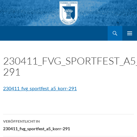
Suchen
FV Gondelsheim e.V.
Zum
PRIMÄR
MENÜ
Inhalt
230411_FVG_SPORTFEST_A5
291
springen
230411_fvg_sportfest_a5_korr-291
Beitragsnavigation
VERÖFFENTLICHT IN
230411_fvg_sportfest_a5_korr-291