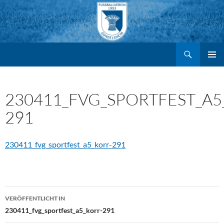
Suchen
FV Gondelsheim e.V.
Zum
PRIMÄR
MENÜ
Inhalt
230411_FVG_SPORTFEST_A5
291
springen
230411_fvg_sportfest_a5_korr-291
Beitragsnavigation
VERÖFFENTLICHT IN
230411_fvg_sportfest_a5_korr-291