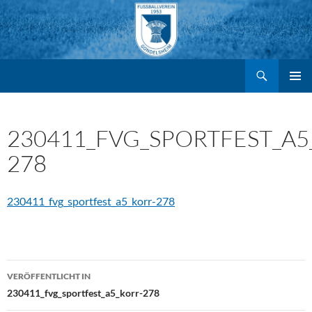
Suchen
FV Gondelsheim e.V.
Zum
PRIMÄR
MENÜ
Inhalt
230411_FVG_SPORTFEST_A5
278
springen
230411_fvg_sportfest_a5_korr-278
Beitragsnavigation
VERÖFFENTLICHT IN
230411_fvg_sportfest_a5_korr-278