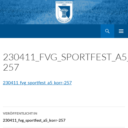
Suchen
FV Gondelsheim e.V.
Zum
PRIMÄR
MENÜ
Inhalt
230411_FVG_SPORTFEST_A5
257
springen
230411_fvg_sportfest_a5_korr-257
Beitragsnavigation
VERÖFFENTLICHT IN
230411_fvg_sportfest_a5_korr-257