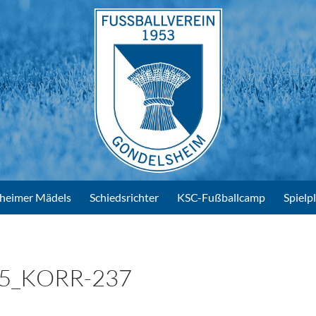
heimer Mädels
Schiedsrichter
KSC-Fußballcamp
Spielp
5_KORR-237