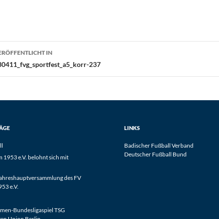
eitragsnavigation
ERÖFFENTLICHT IN
30411_fvg_sportfest_a5_korr-237
RÄGE
LINKS
ll
Badischer Fußball Verband
Deutscher Fußball Bund
1953 e.V. belohnt sich mit
Jahreshauptversammlung des FV
53 e.V.
men-Bundesligaspiel TSG
en Union Berlin