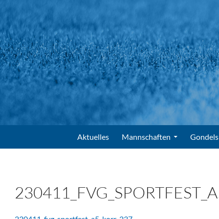
Suchen
FV Gondelsheim e.V.
Zum Inhalt springen
Aktuelles
Mannschaften
Gondels
230411_FVG_SPORTFEST_A
230411_fvg_sportfest_a5_korr-237