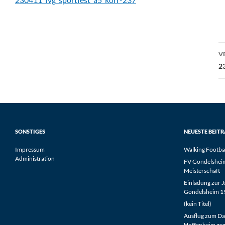
B
V
2
SONSTIGES
NEUESTE BEIT
Impressum
Walking Footba
Administration
FV Gondelsheim 
Meisterschaft
Einladung zur 
Gondelsheim 19
(kein Titel)
Ausflug zum Da
Hoffenheim geg