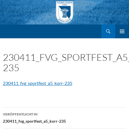
Suchen
FV Gondelsheim e.V.
Zum
PRIMÄR
MENÜ
Inhalt
230411_FVG_SPORTFEST_A5
235
springen
230411_fvg_sportfest_a5_korr-235
Beitragsnavigation
VERÖFFENTLICHT IN
230411_fvg_sportfest_a5_korr-235