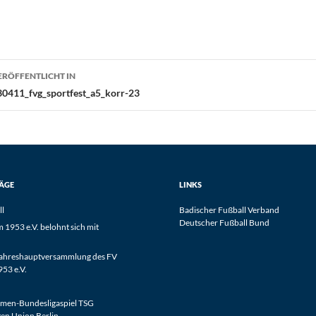
eitragsnavigation
ERÖFFENTLICHT IN
30411_fvg_sportfest_a5_korr-23
RÄGE
LINKS
ll
Badischer Fußball Verband
Deutscher Fußball Bund
1953 e.V. belohnt sich mit
Jahreshauptversammlung des FV
53 e.V.
men-Bundesligaspiel TSG
en Union Berlin