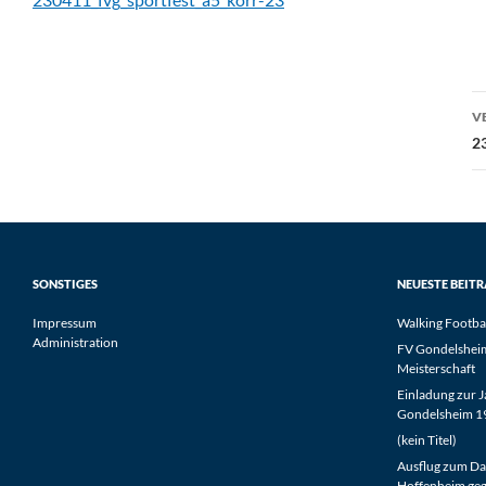
B
V
2
SONSTIGES
NEUESTE BEIT
Impressum
Walking Footba
Administration
FV Gondelsheim 
Meisterschaft
Einladung zur 
Gondelsheim 19
(kein Titel)
Ausflug zum Da
Hoffenheim geg