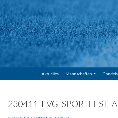
Suchen
FV Gondelsheim e.V.
Zum Inhalt springen
Aktuelles
Mannschaften
Gondels
230411_FVG_SPORTFEST_A
230411_fvg_sportfest_a5_korr-23