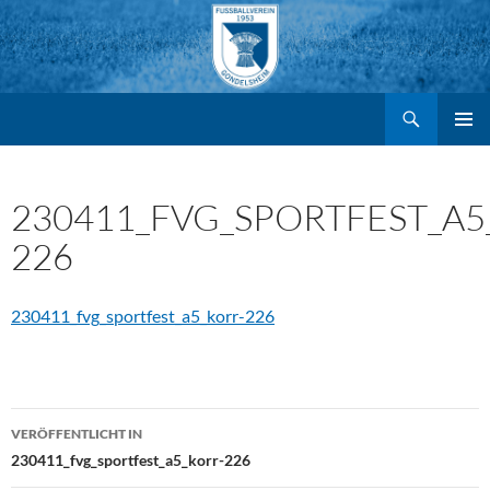
Suchen
FV Gondelsheim e.V.
Zum
PRIMÄR
MENÜ
Inhalt
230411_FVG_SPORTFEST_A5
226
springen
230411_fvg_sportfest_a5_korr-226
Beitragsnavigation
VERÖFFENTLICHT IN
230411_fvg_sportfest_a5_korr-226