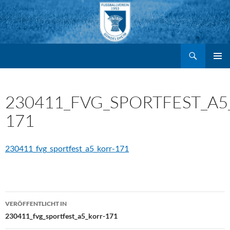
Suchen
FV Gondelsheim e.V.
Zum
PRIMÄR
MENÜ
Inhalt
230411_FVG_SPORTFEST_A5
171
springen
230411_fvg_sportfest_a5_korr-171
Beitragsnavigation
VERÖFFENTLICHT IN
230411_fvg_sportfest_a5_korr-171