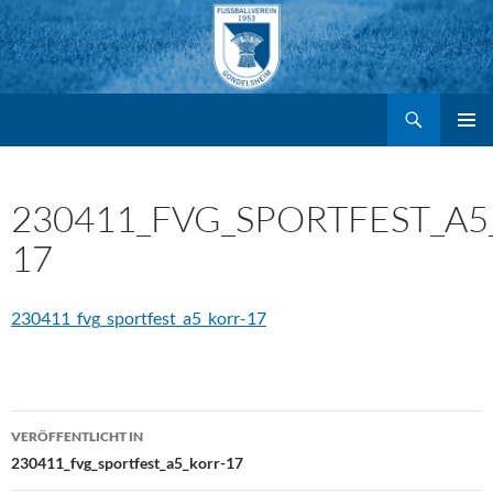
Suchen
FV Gondelsheim e.V.
Zum
PRIMÄR
MENÜ
Inhalt
230411_FVG_SPORTFEST_A5
17
springen
230411_fvg_sportfest_a5_korr-17
Beitragsnavigation
VERÖFFENTLICHT IN
230411_fvg_sportfest_a5_korr-17