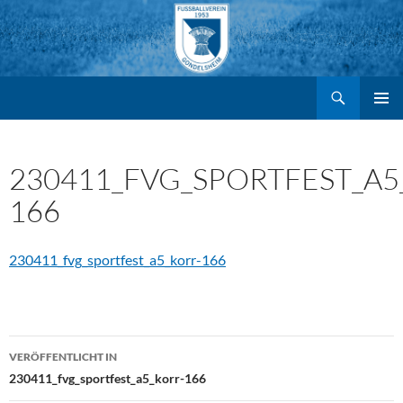
Suchen
FV Gondelsheim e.V.
Zum
PRIMÄR
MENÜ
Inhalt
230411_FVG_SPORTFEST_A5
166
springen
230411_fvg_sportfest_a5_korr-166
Beitragsnavigation
VERÖFFENTLICHT IN
230411_fvg_sportfest_a5_korr-166